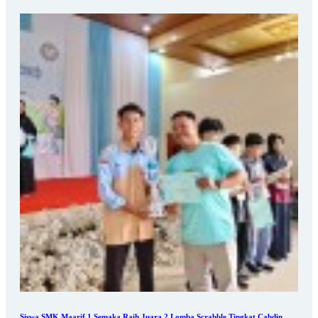
Siswa SMK Maarif 1 Semaka Raih Juara 2 Lomba Scrabble Tingkat Cabdin