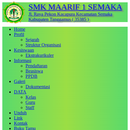
SMK MAARIF 1 SEMAKA
Jl. Raya Pekon Kacapura Kecamatan Semaka
Kabupaten Tanggamus ( 35385 )
Home
Profil
Sejarah
Struktur Organisasi
Kesiswaan
Ekstrakurikuler
Informasi
Pendaftaran
Beasiswa
PPDB
Galeri
Dokumentasi
DATA
Kelas
Guru
Staff
Unduh
Link
Kontak
Buku Tamu