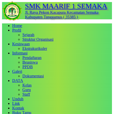
SMK MAARIF 1 SEMAKA
Jl. Raya Pekon Kacapura Kecamatan Semaka
Kabupaten Tanggamus ( 35385 )
Home
Profil
Sejarah
Struktur Organisasi
Kesiswaan
Ekstrakurikuler
Informasi
Pendaftaran
Beasiswa
PPDB
Galeri
Dokumentasi
DATA
Kelas
Guru
Staff
Unduh
Link
Kontak
Buku Tamu