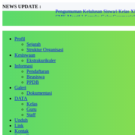
NEWS UPDATE :
SMK Maarif 1 Semaka Gelar Ceremoni
Pelantikan Pengurus PK IPNU-IPPNU S
Rian Saputra, Mengukir Prestasi Nasional
SMK Maarif 1 Semaka, Kembali meraih Ju
Perlombaan Semarak Bahasa dan Seni (
Harmoni Tradisi dan Modernitas: SMK Ma
Profil
Jalur Penerimaan Pada SPMB 2025....
Sejarah
FESTIVAL MAARIF 2023...
Struktur Organisasi
Siswa SMK Maarif 1 Semaka Raih Juara 
Kesiswaan
Pengumuman Kelulusan Siswa/i Kelas XI
Ekstrakurikuler
Informasi
Pendaftaran
Beasiswa
PPDB
Galeri
Dokumentasi
DATA
Kelas
Guru
Staff
Unduh
Link
Kontak