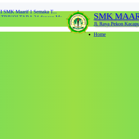
al TRIVOLTARA 24 dengan Me...
SMK MAAR
MK Maarif 1 Semaka...
 dari Semangat dan K...
Jl. Raya Pekon Kacap
ara 1 diajang perlomba...
SBS) UNILA 2025...
Home
arif 1 Semaka Raih Jua...
2 Lomba Scrabble Tingka...
I SMK Maarif 1 Semaka T...