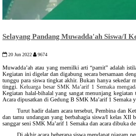
Selayang Pandang Muwadda'ah Siswa/I Ke
20 Jun 2022
9674
Muwadda’ah atau yang memilki arti “pamit” adalah isti
Kegiatan ini digelar dan digabung secara bersamaan deng
tunggu para siswa tingkat akhir. Bukan hanya sekedar 
tinggi.
Keluarga besar SMK Ma’arif 1 Semaka mengadak
Kegiatan halal-bihalal yang sangat menunjang kegiata
Acara dipusatkan di Gedung B SMK Ma’arif 1 Semaka yan
Turut hadir dalam acara tersebut, Pembina dan K
dan tamu undangan yang berbahagia siswa/I kelas XII be
sanggar seni SMK Ma’arif 1 Semaka dan acara dibuka den
Di akhir acara beberapa siswa mendapat piagam pe