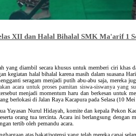
las XII dan Halal Bihalal SMK Ma'arif 1 
lah yang diambil secara khusus untuk memberi ciri khas
an kegiatan halal bihalal karena masih dalam suasana Har
mengganti seragam menjadi putih abu-abu saja, mereka ju
an acara untuk proses pamitan siswa-siswanya yang s
n tersebut menjadi momentum haru dan berkesan untuk m
g berlokasi di Jalan Raya Kacapura pada Selasa (10 Mei
etua Yayasan Nurul Hidayah, komite dan kepala Pekon Ka
serta orang tua tercinta. Acara ini berlangsung dengan m
gan tertib oleh pemandu acara.
nghargaan atas bakat/potensi yang telah mereka capai se