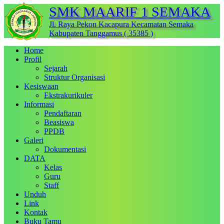
SMK MAARIF 1 SEMAKA
Jl. Raya Pekon Kacapura Kecamatan Semaka
Kabupaten Tanggamus ( 35385 )
Home
Profil
Sejarah
Struktur Organisasi
Kesiswaan
Ekstrakurikuler
Informasi
Pendaftaran
Beasiswa
PPDB
Galeri
Dokumentasi
DATA
Kelas
Guru
Staff
Unduh
Link
Kontak
Buku Tamu