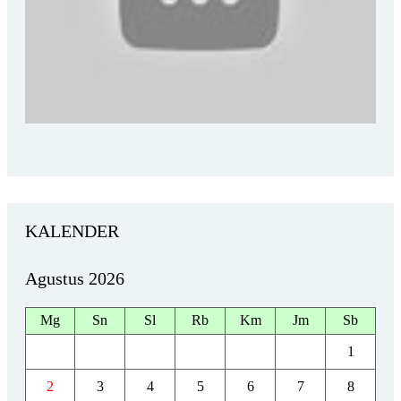
KALENDER
Agustus 2026
Mg
Sn
Sl
Rb
Km
Jm
Sb
1
2
3
4
5
6
7
8