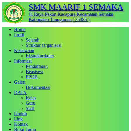
SMK MAARIF 1 SEMAKA
Jl. Raya Pekon Kacapura Kecamatan Semaka
Kabupaten Tanggamus ( 35385 )
Home
Profil
Sejarah
Struktur Organisasi
Kesiswaan
Ekstrakurikuler
Informasi
Pendaftaran
Beasiswa
PPDB
Galeri
Dokumentasi
DATA
Kelas
Guru
Staff
Unduh
Link
Kontak
Buku Tamu