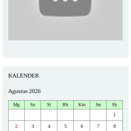
KALENDER
Agustus 2026
Mg
Sn
Sl
Rb
Km
Jm
Sb
1
2
3
4
5
6
7
8