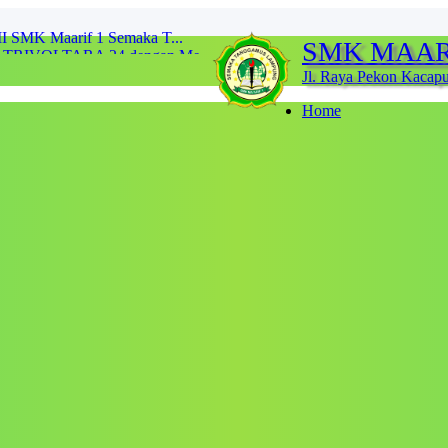
al TRIVOLTARA 24 dengan Me...
SMK MAAR
MK Maarif 1 Semaka...
 dari Semangat dan K...
Jl. Raya Pekon Kacap
ara 1 diajang perlomba...
SBS) UNILA 2025...
Home
arif 1 Semaka Raih Jua...
2 Lomba Scrabble Tingka...
I SMK Maarif 1 Semaka T...