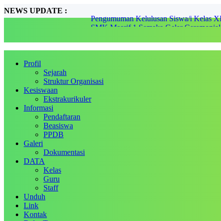
NEWS UPDATE :
SMK Maarif 1 Semaka Gelar Ceremoni
Pelantikan Pengurus PK IPNU-IPPNU S
Rian Saputra, Mengukir Prestasi Nasional
SMK Maarif 1 Semaka, Kembali meraih Ju
Perlombaan Semarak Bahasa dan Seni (
Harmoni Tradisi dan Modernitas: SMK Ma
Profil
Jalur Penerimaan Pada SPMB 2025....
Sejarah
FESTIVAL MAARIF 2023...
Struktur Organisasi
Siswa SMK Maarif 1 Semaka Raih Juara 
Kesiswaan
Pengumuman Kelulusan Siswa/i Kelas XI
Ekstrakurikuler
Informasi
Pendaftaran
Beasiswa
PPDB
Galeri
Dokumentasi
DATA
Kelas
Guru
Staff
Unduh
Link
Kontak