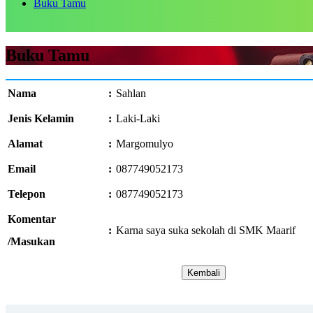
Buku Tamu
Buku Tamu
Nama
:
Sahlan
Jenis Kelamin
:
Laki-Laki
Alamat
:
Margomulyo
Email
:
087749052173
Telepon
:
087749052173
Komentar
:
Karna saya suka sekolah di SMK Maarif
/Masukan